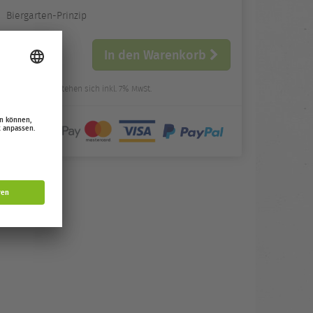
Biergarten-Prinzip
Ticketkategorie
Anzahl
und Preis
In den Warenkorb
Alle Preise verstehen sich inkl. 7% MwSt.