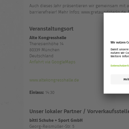
Auch dieses Jahr präsentieren wir gemeinsam mit
barrierefreier! Mehr Infos: www.gretaundstarks.de.
Veranstaltungsort
Alte Kongresshalle
Theresienhöhe 14
80339
München
Deutschland
Anfahrt via GoogleMaps
www.altekongresshalle.de
Einlass:
14:30
Unser lokaler Partner / Vorverkaufsstell
bittl Schuhe + Sport GmbH
Georg-Reismüller-Str. 5