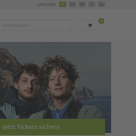
LANGUAGE:
DE
EN
FR
IT
NL
0
Event
finden
Jetzt Tickets sichern