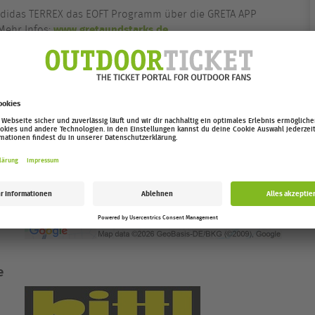
 adidas TERREX das EOFT Programm über die GRETA APP
www.gretaundstarks.de
 Mehr Infos:
e